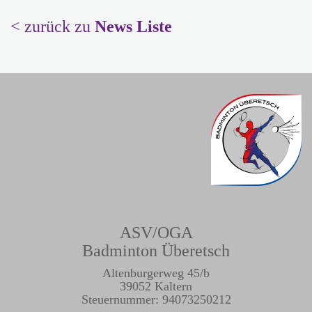
< zurück zu
News Liste
ASV/OGA
Badminton Überetsch
Altenburgerweg 45/b
39052 Kaltern
Steuernummer: 94073250212